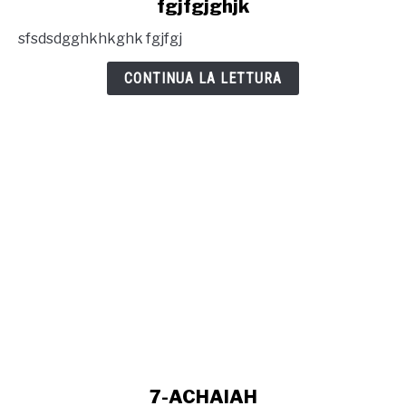
fgjfgjghjk
to
sfsdsdgghkhkghk fgjfgj
fgjfgjghjk
CONTINUA LA LETTURA
link
7-ACHAIAH