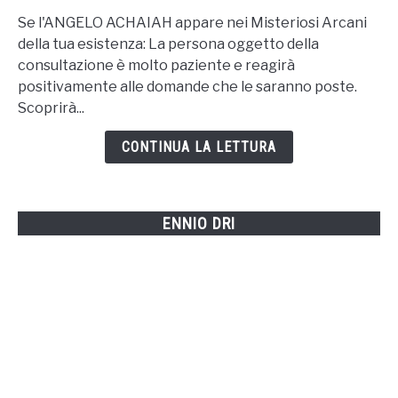
to
Se l'ANGELO ACHAIAH appare nei Misteriosi Arcani
7-
della tua esistenza: La persona oggetto della
ACHAIAH
consultazione è molto paziente e reagirà
positivamente alle domande che le saranno poste.
Scoprirà...
CONTINUA LA LETTURA
ENNIO DRI