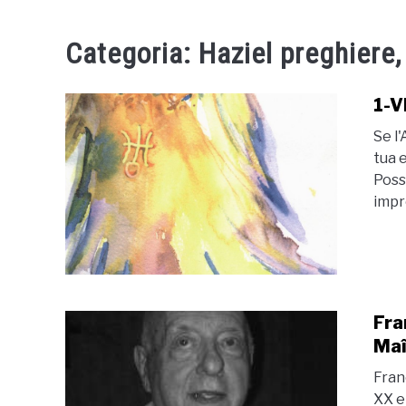
Categoria:
Haziel preghiere,
1-
Se l
tua e
Poss
impre
Fra
Maî
Fran
XX e