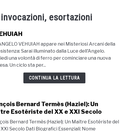
 invocazioni, esortazioni
VEHUIAH
link
to
'ANGELO VEHUIAH appare nei Misteriosi Arcani della
1-
sistenza: Sarai illuminato dalla Luce dell'Angelo.
VEH
iedi una volontà di ferro per cominciare una nuova
sa. Un ciclo sta per...
CONTINUA LA LETTURA
nçois Bernard Termès (Haziel): Un
link
to
tre Esotériste del XX e XXI Secolo
Fran
çois Bernard Termès (Haziel): Un Maître Esotériste del
Bern
 XXI Secolo Dati Biografici Essenziali: Nome