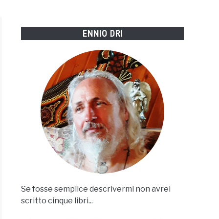
ENNIO DRI
UIAH
Se fosse semplice descrivermi non avrei
çois
scritto cinque libri...
ard