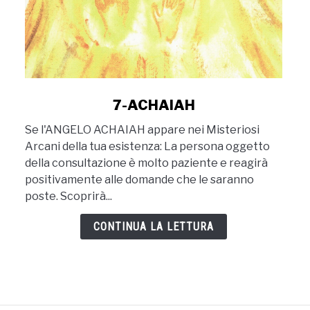
link
7-ACHAIAH
to
Se l'ANGELO ACHAIAH appare nei Misteriosi
7-
Arcani della tua esistenza: La persona oggetto
ACHAIAH
della consultazione è molto paziente e reagirà
positivamente alle domande che le saranno
poste. Scoprirà...
CONTINUA LA LETTURA