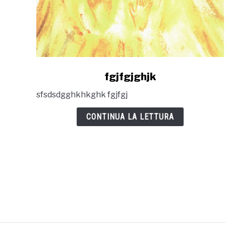
link
fgjfgjghjk
to
sfsdsdgghkhkghk fgjfgj
fgjfgjghjk
CONTINUA LA LETTURA