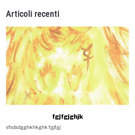
Articoli recenti
link
fgjfgjghjk
to
sfsdsdgghkhkghk fgjfgj
fgjfgjghjk