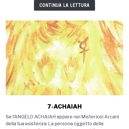
CONTINUA LA LETTURA
link
7-ACHAIAH
to
Se l'ANGELO ACHAIAH appare nei Misteriosi Arcani
7-
della tua esistenza: La persona oggetto della
ACHAIAH