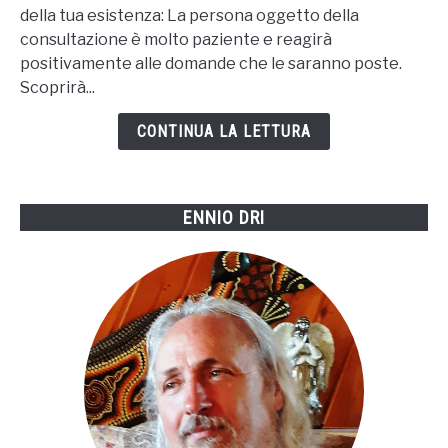
della tua esistenza: La persona oggetto della
ACHAIAH
consultazione è molto paziente e reagirà
positivamente alle domande che le saranno poste.
Scoprirà...
CONTINUA LA LETTURA
ENNIO DRI