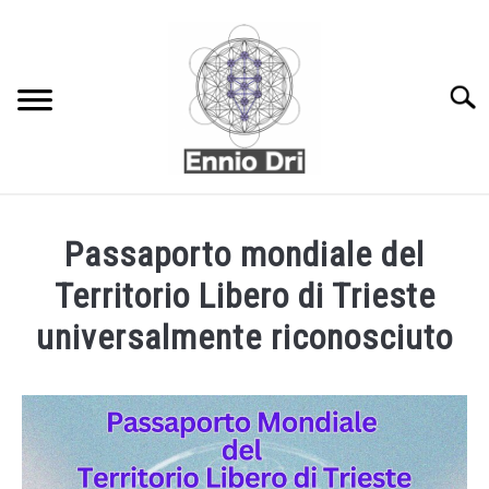
Skip
to
content
Searc
CHI SONO?
Passaporto mondiale del
CONTATTI
Territorio Libero di Trieste
LIBRI
universalmente riconosciuto
CORI DEGLI ANGELI
Written
by
Ennio
CENTRO STUDI
Dri
in
CORSI