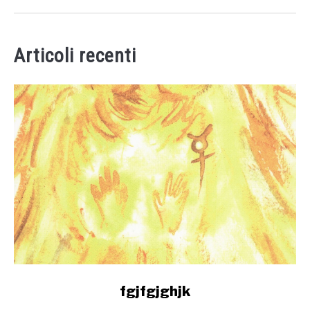
Articoli recenti
link
fgjfgjghjk
to