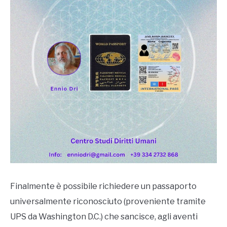
Corsi,
seminari,
MAGAZINE
gruppi,
manifestazioni
TATTOOS
NUMEROLOGIA
ANTROPOSOFIA
CONSULENZA
Finalmente è possibile richiedere un passaporto
universalmente riconosciuto (proveniente tramite
UPS da Washington D.C.) che sancisce, agli aventi