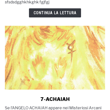
sfsdsdgghkhkghk fgjfgj
fgjfgjghjk
CONTINUA LA LETTURA
link
7-ACHAIAH
to
Se l'ANGELO ACHAIAH appare nei Misteriosi Arcani
7-