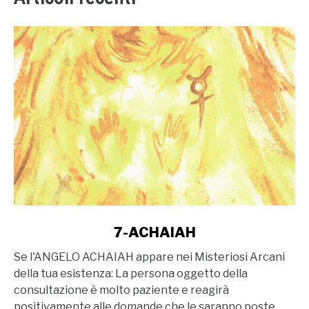
link
7-ACHAIAH
to
Se l'ANGELO ACHAIAH appare nei Misteriosi Arcani
7-
della tua esistenza: La persona oggetto della
ACHAIAH
consultazione è molto paziente e reagirà
positivamente alle domande che le saranno poste.