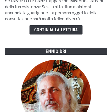
Se l'ANGELO LELAHEL appare nei Misteriosi Arcani
6-
della tua esistenza: Se si tratta di un malato: si
LELAHEL
annuncia la guarigione. La persona oggetto della
consultazione sarà molto felice, diverrà...
CONTINUA LA LETTURA
ENNIO DRI