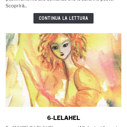
Scoprirà...
CONTINUA LA LETTURA
link
6-LELAHEL
to